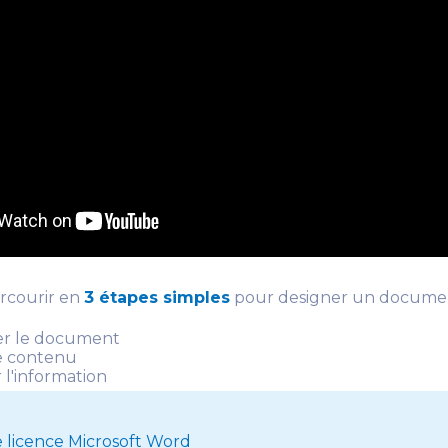
arcourir en
3 étapes simples
pour designer un docume
er le document
le contenu
 l'information
s
e licence Microsoft Word