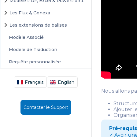
Modèle PDF, Excel & PowerPoint
Les Flux & Gonexa
Les extensions de balises
Modèle Associé
Modèle de Traduction
Requête personnalisée
Français
English
Nous allons p
Structur
Contacter le Support
Ajouter 
Organiser
Pré-requi
✓ Avoir un