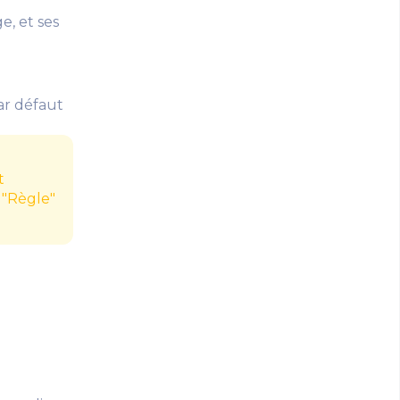
e, et ses
par défaut
t
 "Règle"