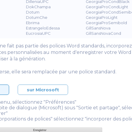
DilleniaUPC
GeorgiaProCondBlack
DokChampa
GeorgiaProCondLight
Dotum
GeorgiaProCondSemib
DotumChe
GeorgiaProLight
Ebrima
GeorgiaProSemibold
EstrangeloEdessa
GillSansNova
EucrosiaUPC
GillSansNovaCond
 ne fait pas partie des polices Word standards, incorpore
ices personnalisées au moment d'enregistrer votre Wor
liser à la génération.
verse, elle sera remplacée par une police standard.
S
sur Microsoft
enu, sélectionnez "Préférences"
oite de dialogue (Microsoft) sous "Sortie et partage", sél
rer"
orporations de polices" sélectionnez "incorporer des pol