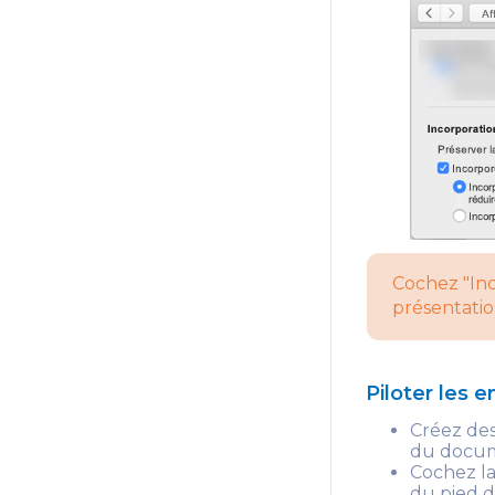
Cochez "Inc
présentatio
Piloter les 
Créez des
du docu
Cochez la
du pied d