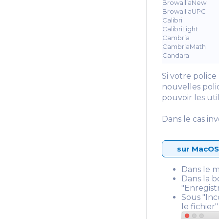
BrowalliaNew
BrowalliaUPC
Calibri
CalibriLight
Cambria
CambriaMath
Candara
Si votre police
nouvelles pol
pouvoir les uti
Dans le cas in
sur MacO
Dans le m
Dans la b
"Enregist
Sous "Inc
le fichier"