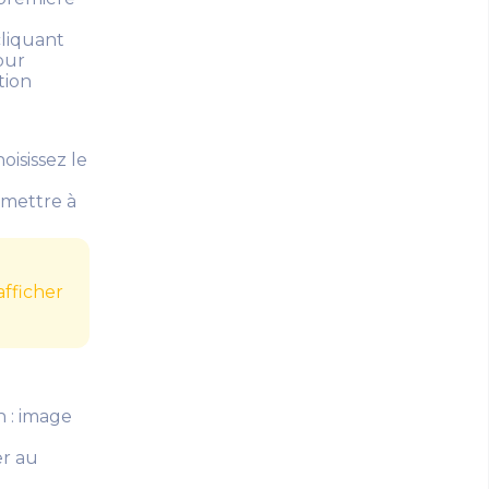
cliquant
our
tion
oisissez le
> mettre à
afficher
n : image
er au