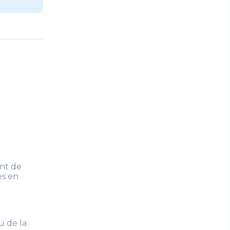
ent de
es en
u de la