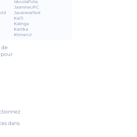
IskoolaPota
MalgunGothicSemilight
JasmineUPC
Mangal
old
JavaneseText
Marlett
KaiTi
Meiryo
Kalinga
MeiryoUI
Kartika
MicrosoftHimalaya
KhmerUI
MicrosoftJhengHei
z de
d pour
ectionnez
ices dans