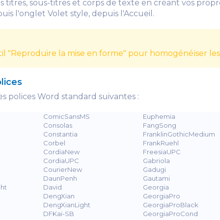
 titres, sous-titres et corps de texte en créant vos propr
is l'onglet Volet style, depuis l'Accueil.
outil "Reproduire la mise en forme" pour homogénéïser les
lices
s polices Word standard suivantes :
ComicSansMS
Euphemia
Consolas
FangSong
Constantia
FranklinGothicMedium
g
Corbel
FrankRuehl
CordiaNew
FreesiaUPC
CordiaUPC
Gabriola
CourierNew
Gadugi
DaunPenh
Gautami
ht
David
Georgia
DengXian
GeorgiaPro
DengXianLight
GeorgiaProBlack
DFKai-SB
GeorgiaProCond