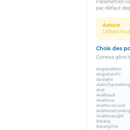
Paramétrez vos
par défaut depu
Astuce
Utilisez l'
Choix des po
Gonexa gère le
AngsanaNew
AngsanaUPC
Aparajita
ArabicTypesettin
Arial
ArialBlack
ArialNova
ArialNovaCond
ArialNovaCondLig
ArialNovaLight
Batang
BatangChe