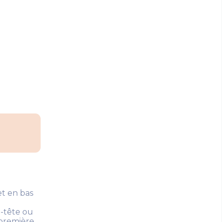
et en bas
n-tête ou
 première