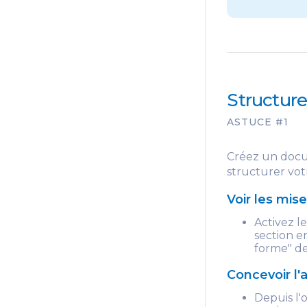
Structur
ASTUCE #1
Créez un doc
structurer vo
Voir les mi
Activez l
section e
forme" de
Concevoir l
Depuis l'