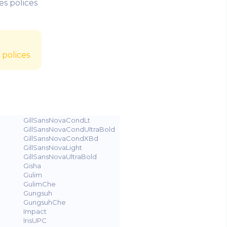
es polices
 polices
GillSansNovaCondLt
KodchiangUPC
GillSansNovaCondUltraBold
Kokila
GillSansNovaCondXBd
LaoUI
GillSansNovaLight
Latha
GillSansNovaUltraBold
Leelawadee
Gisha
LeelawadeeUI
Gulim
LeelawadeeUISemilight
GulimChe
LevenimMT
Gungsuh
LilyUPC
GungsuhChe
LucidaConsole
Impact
LucidaSansUnicode
IrisUPC
MalgunGothic