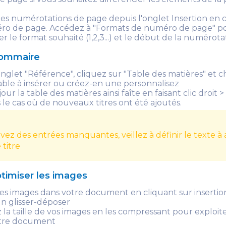
es numérotations de page depuis l'onglet Insertion en 
ro de page. Accédez à "Formats de numéro de page" p
r le format souhaité (1,2,3...) et le début de la numérota
sommaire
onglet "Référence", cliquez sur "Table des matières" et ch
able à insérer ou créez-en une personnalisez
our la table des matières ainsi faîte en faisant clic droit 
s le cas où de nouveaux titres ont été ajoutés.
vez des entrées manquantes, veillez à définir le texte à 
 titre
ptimiser les images
es images dans votre document en cliquant sur insertio
n glisser-déposer
 la taille de vos images en les compressant pour exploit
tre document