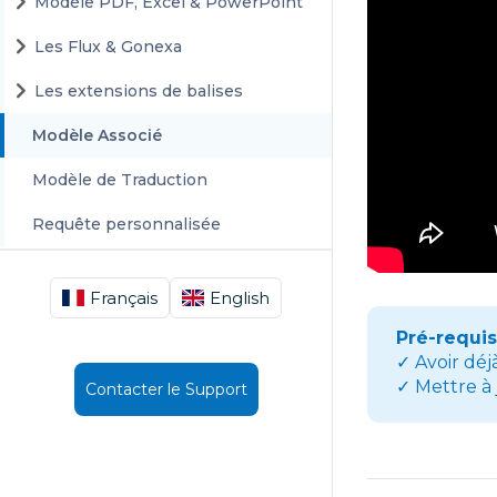
Modèle PDF, Excel & PowerPoint
Les Flux & Gonexa
Les extensions de balises
Modèle Associé
Modèle de Traduction
Requête personnalisée
Français
English
Pré-requi
✓ Avoir déj
✓ Mettre à 
Contacter le Support