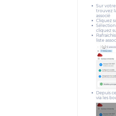
Sur votre
trouvez l
associé
Cliquez s
Sélection
cliquez su
Rafraichi
liste asso
Depuis ce
via les b