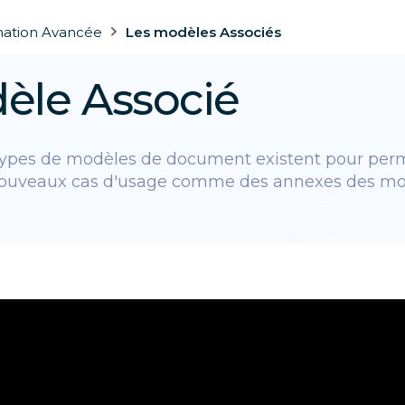
ation Avancée
Les modèles Associés
èle Associé
types de modèles de document existent pour per
nouveaux cas d'usage comme des annexes des mo
x