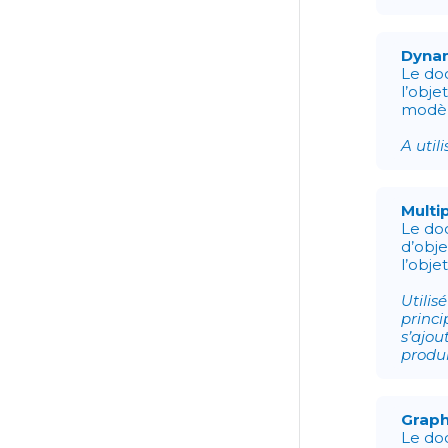
Dyna
Le do
l’obje
modèl
A util
Multi
Le do
d’obje
l’obje
Utilis
princi
s’ajou
produ
Graph
Le doc