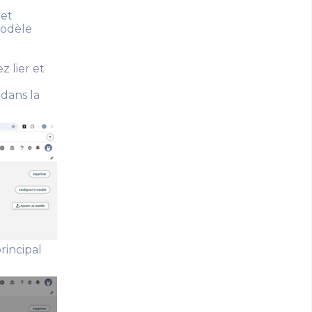
 et
modèle
 lier et
 dans la
rincipal