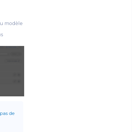
eau modèle
us
 pas de