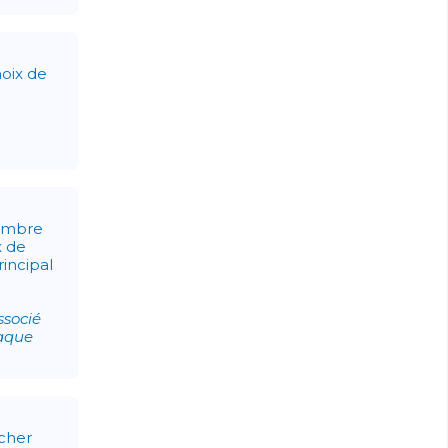
hoix de
nombre
x de
rincipal
ssocié
haque
icher