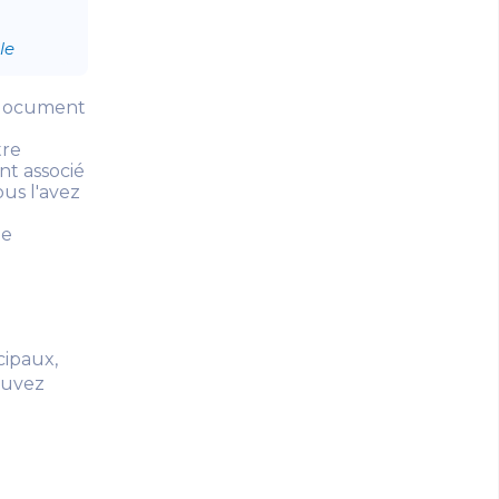
le
e document
tre
nt associé
ous l'avez
le
cipaux,
rouvez