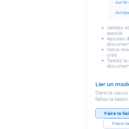
sur l
Annex
Validez e
associé
Ajoutez d
document 
Votre mod
créé
Testez la
document 
Lier un mod
Dans le cas où
faîtes la liais
Faire la l
Faire l