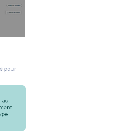
ié pour
r au
ument
type