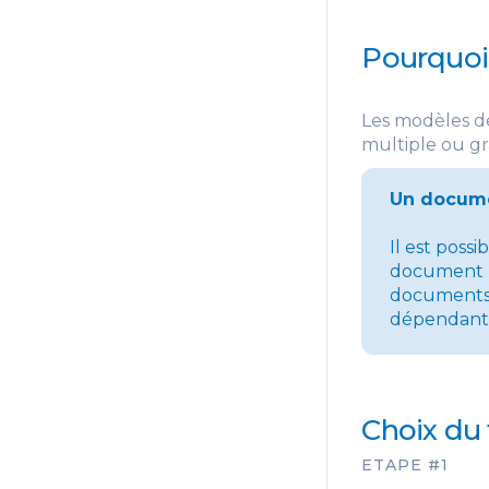
Pourquoi
Les modèles d
multiple ou gr
Un documen
Il est poss
document pr
documents p
dépendants
Choix du
ETAPE #1