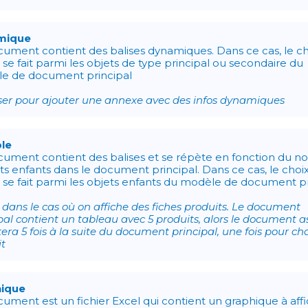
mique
cument contient des balises dynamiques. Dans ce cas, le c
t se fait parmi les objets de type principal ou secondaire du
e de document principal
iser pour ajouter une annexe avec des infos dynamiques
ple
cument contient des balises et se répète en fonction du 
ts enfants dans le document principal. Dans ce cas, le choi
t se fait parmi les objets enfants du modèle de document p
é dans le cas où on affiche des fiches produits. Le document
pal contient un tableau avec 5 produits, alors le document a
tera 5 fois à la suite du document principal, une fois pour c
it
ique
ument est un fichier Excel qui contient un graphique à aff