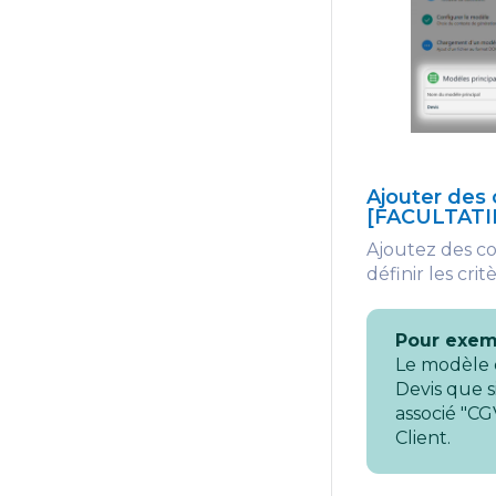
Ajouter des
[FACULTATI
Ajoutez des co
définir les cr
Pour exem
Le modèle 
Devis que 
associé "CG
Client.