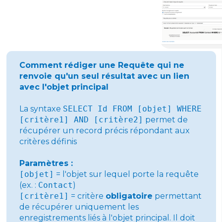
Comment rédiger une Requête qui ne
renvoie qu'un seul résultat avec un lien
avec l'objet principal
La syntaxe
SELECT Id FROM [objet] WHERE
[critère1] AND [critère2]
permet de
récupérer un record précis répondant aux
critères définis
Paramètres :
[objet]
= l'objet sur lequel porte la requête
(ex. :
Contact
)
[critère1]
= critère
obligatoire
permettant
de récupérer uniquement les
enregistrements liés à l'objet principal. Il doit