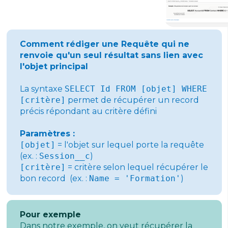
Comment rédiger une Requête qui ne
renvoie qu'un seul résultat sans lien avec
l'objet principal
La syntaxe
SELECT Id FROM [objet] WHERE
[critère]
permet de récupérer un record
précis répondant au critère défini
Paramètres :
[objet]
= l'objet sur lequel porte la requête
(ex. :
Session__c
)
[critère]
= critère selon lequel récupérer le
bon record (ex. :
Name = 'Formation'
)
Pour exemple
Dans notre exemple, on veut récupérer la