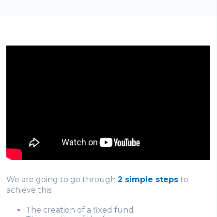
We are going to go through
2 simple steps
to
achieve this:
The creation of a fixed fund