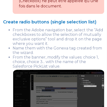
(Checkbox) ne peut être appelée qu’une
fois dans le document.
Create radio buttons (single selection list)
From the Adobe navigation bar, select the “Add
checkboxes to allow the selection of mutually
exclusive options” tool and drop it on the page
where you want it.
Name them with the Gonexa tag created from
the wizard.
From the banner, modify the values: choice 1,
choice, choice 3... with the name of the
Salesforce PickList value.