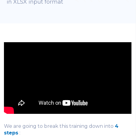
in XLSX input format
We are going to break this training down into
4
steps
: